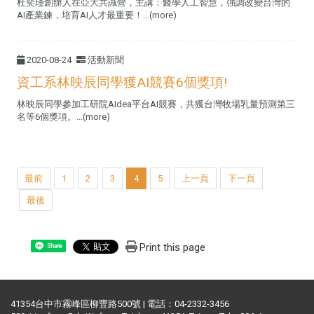
杜奕瑾創辦人在亞大共識營，主講：醫學人工智慧，強調改變台灣的
AI產業鍊，培育AI人才最重要！...(more)
2020-08-24
活動新聞
資工系林映辰同學獲AI競賽6個獎項!
林映辰同學參加工研院AIdea平台AI競賽，共獲台灣牧場乳量預測第三
名等6個獎項。...(more)
最前
1
2
3
4
5
上一頁
下一頁
最後
Print this page
Share
41354台中市霧峰區柳豐路500號 | 電話：04-2332-3456