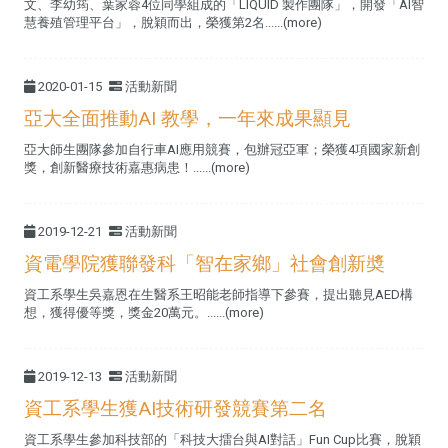
文、李幼筠、葉家蓉4位同學組成的「LIQUID 製作團隊」，開發「AI智
慧養殖管理平台」，脫穎而出，榮獲第2名......(more)
2020-01-15
活動新聞
亞大全面推動AI 教學，一年來成果顯見
亞大師生團隊參加自行車AI應用競賽，包辦冠亞軍；榮獲4項國家新創
獎，創新醫療技術嘉惠病患！......(more)
2019-12-21
活動新聞
資電學院獲聯發科「智在家鄉」社會創新奬
資工系學生吳嘉恩在生醫系王昭能老師指導下參賽，提出聽見AED構
想，獲得優等獎，獎金20萬元。......(more)
2019-12-13
活動新聞
資工系學生獲AI技術研發競賽第二名
資工系學生參加科技部的「科技大擂台與AI對話」Fun Cup比賽，脫穎