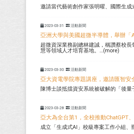
邀請當代藝術創作家張明曜、國際生成式
2023-03-31
活動新聞
亞洲大學與美國超微半導體，舉辦「AM
超微資深業務副總林建誠，稱讚蔡校長
慧等領域人才培育基地。...(more)
2023-03-30
活動新聞
亞大資電學院專題講座，邀請匯智安
陳博士談抵擋資安系統被破解的「後量子密
2023-03-28
活動新聞
亞大為全台第1，全校推動ChatGPT
成立「生成式AI」校級專案工作小組、辦理教