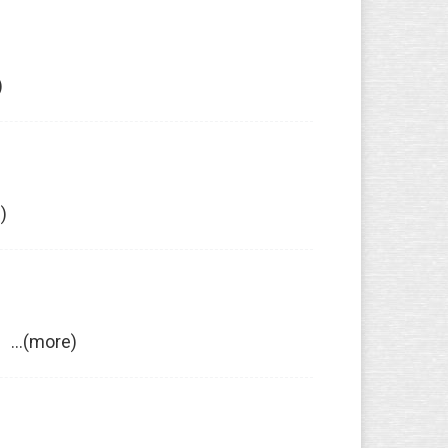
)
)
more)