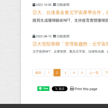
2022-10-06
活動新聞
亞大、台達基金會元宇宙產學合作，台
購買生成珊瑚藝術NFT、支持復育實體珊瑚苗行
2022-08-10
活動新聞
亞大管院舉辦「管理新趨勢：元宇宙
元宇宙與NFT、企業智慧、觀光元宇宙、法律與永續、創造
最前
1
2
3
4
5
上一頁
Print this page
Share