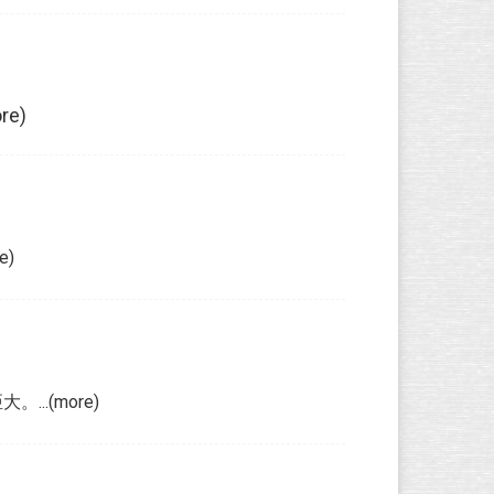
e)
)
.(more)