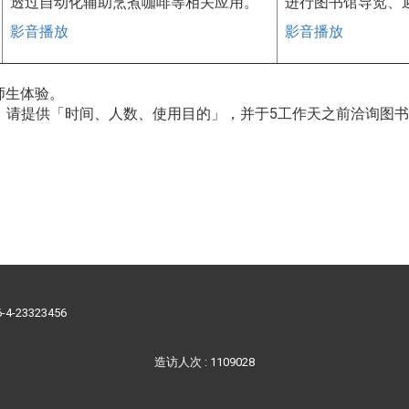
透过自动化辅助烹煮咖啡等相关应用。
进行图书馆导览、
影音播放
影音播放
师生体验。
时间、人数、使用目的」，并于5工作天之前洽询图书馆承办人(sha
86-4-23323456
造访人次 : 1109028