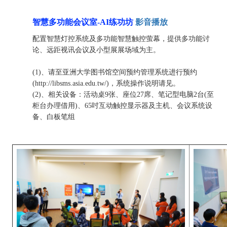
智慧多功能会议室-AI练功坊
影音播放
配置智慧灯控系统及
多功能智慧触控萤幕，提供多功能讨
论、
远距视讯会议
及
小型展展场域为主。
(1)、请至亚洲大学图书馆空间预约管理系统进行预约
(http://libsms.asia.edu.tw/)，系统操作说明请见。
(2)、相关设备：活动桌9张、座位27席、笔记型电脑2台(至
柜台办理借用)、65吋互动触控显示器及主机、会议系统设
备、白板笔组