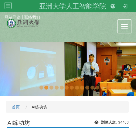
亚洲大学人工智能学院
:::
|
网站导览
联络我们
Toggl
首页
AI练功坊
AI练功坊
浏览人次:
34400