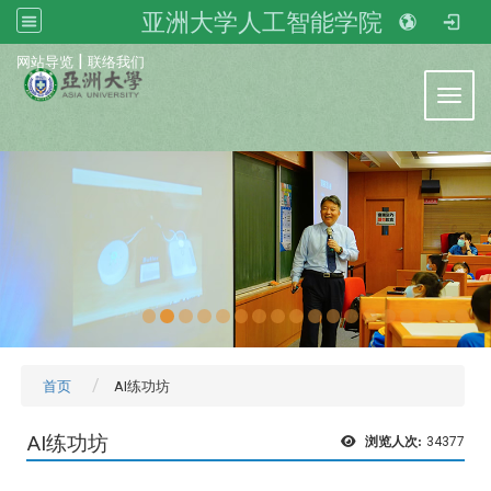
亚洲大学人工智能学院
:::
|
网站导览
联络我们
Toggl
首页
AI练功坊
AI练功坊
浏览人次:
34377