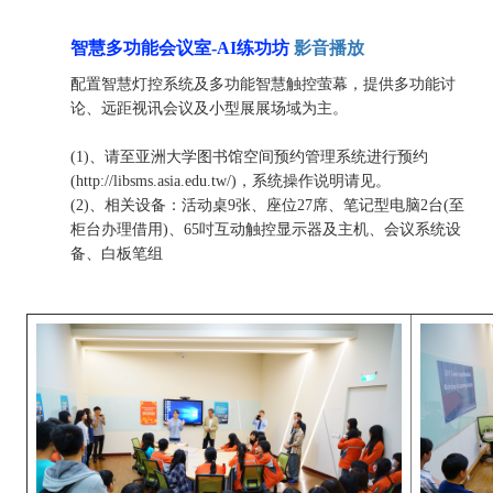
智慧多功能会议室-AI练功坊
影音播放
配置智慧灯控系统及
多功能智慧触控萤幕，提供多功能讨
论、
远距视讯会议
及
小型展展场域为主。
(1)、请至亚洲大学图书馆空间预约管理系统进行预约
(http://libsms.asia.edu.tw/)，系统操作说明请见。
(2)、相关设备：活动桌9张、座位27席、笔记型电脑2台(至
柜台办理借用)、65吋互动触控显示器及主机、会议系统设
备、白板笔组