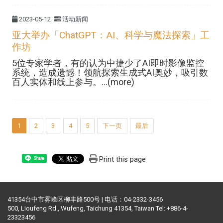
2023-05-12
活动新闻
亚大举办「ChatGPT：AI、科学与魔法探索」工
作坊
5位专家学者，有的认为中捷少了AI即时影像监控
系统，造成遗憾！领航探索生成式AI奥妙，吸引数
百人实体和线上参与。...(more)
1
2
3
4
5
下一页
最后
Print this page
Share
41354台中市雾峰区柳丰路500号 | 电话：04-2332-3456
500, Lioufeng Rd., Wufeng, Taichung 41354, Taiwan Tel: +886-4-
23323456