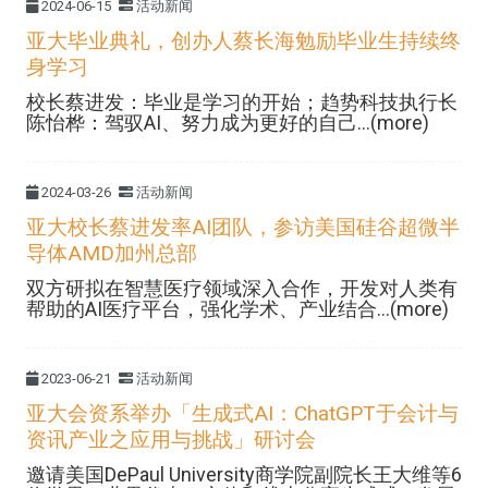
2024-06-15
活动新闻
亚大毕业典礼，创办人蔡长海勉励毕业生持续终
身学习
校长蔡进发：毕业是学习的开始；趋势科技执行长
陈怡桦：驾驭AI、努力成为更好的自己...(more)
2024-03-26
活动新闻
亚大校长蔡进发率AI团队，参访美国硅谷超微半
导体AMD加州总部
双方研拟在智慧医疗领域深入合作，开发对人类有
帮助的AI医疗平台，强化学术、产业结合...(more)
2023-06-21
活动新闻
亚大会资系举办「生成式AI：ChatGPT于会计与
资讯产业之应用与挑战」研讨会
邀请美国DePaul University商学院副院长王大维等6