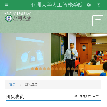
亚洲大学人工智能学院
:::
|
网站导览
联络我们
Toggl
首页
团队成员
团队成员
浏览人次:
43235