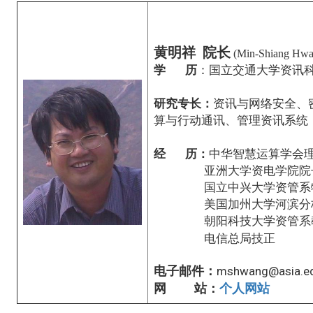
黄明祥
院长
(Min-Shiang Hwa
学 历
：国立交通大学资讯
研究专长：
资讯与网络安全、
算与行动通讯、管理资讯系统
经 历：
中华智慧运算学会
亚洲大学资电学院院
国立中兴大学资管系
美国加州大学河滨分
朝阳科技大学资管系
电信总局技正
电子邮件：
mshwang@asia.e
网 站：
个人网站