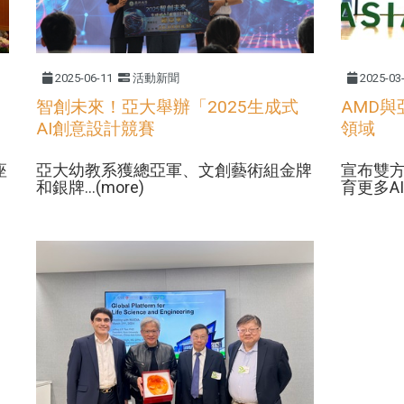
2025-06-11
活動新聞
2025-03
智創未來！亞大舉辦「2025生成式
AMD與
AI創意設計競賽
領域
座
亞大幼教系獲總亞軍、文創藝術組金牌
宣布雙
和銀牌...(more)
育更多AI